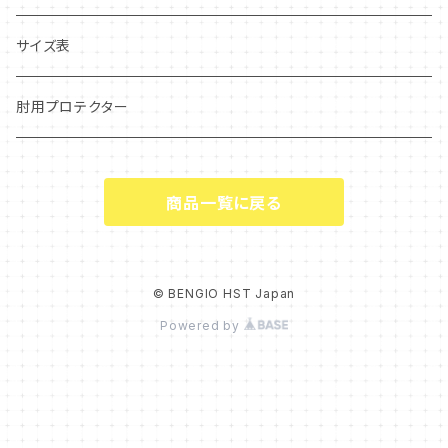
CARCON
CIK–FIA公認
サイズ表
CARBON LEVLAR
OUTLET❗️
肘用プロテクター
STANDARD
商品一覧に戻る
LADY
© BENGIO HST Japan
Powered by