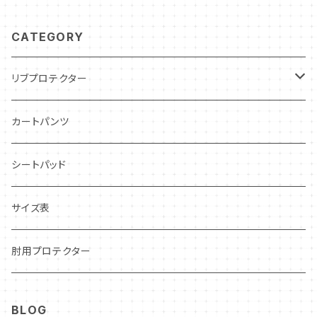
CATEGORY
リブプロテクター
インドア・レンタルカート用
カートパンツ
レーシングカート用
シートパッド
CARCON
CIK–FIA公認
サイズ表
CARBON LEVLAR
OUTLET❗️
肘用プロテクター
STANDARD
BLOG