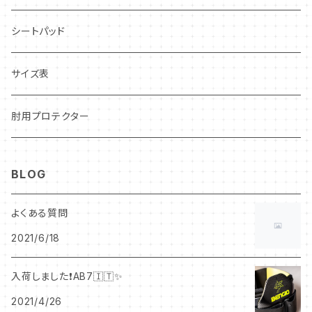
レーシングカート用
シートパッド
CARCON
CIK–FIA公認
サイズ表
CARBON LEVLAR
OUTLET❗️
肘用プロテクター
STANDARD
BLOG
LADY
よくある質問
2021/6/18
入荷しました❗️AB7🇮🇹✨
2021/4/26