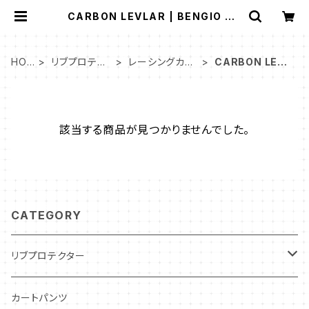
CARBON LEVLAR | BENGIO HS
T Japan
HO
リブプロテク
レーシングカー
CARBON LEVL
ME
ター
ト用
AR
該当する商品が見つかりませんでした。
CATEGORY
リブプロテクター
インドア・レンタルカート用
カートパンツ