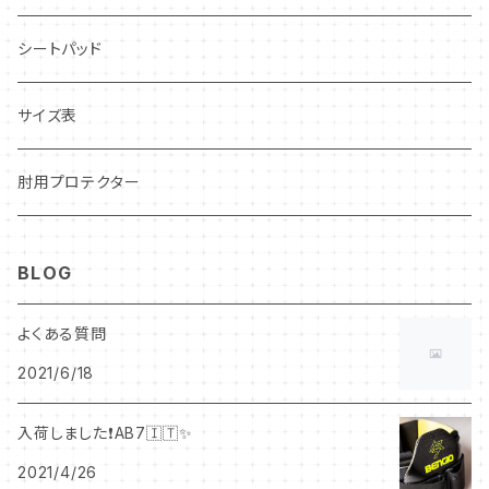
レーシングカート用
シートパッド
CARCON
CIK–FIA公認
サイズ表
CARBON LEVLAR
OUTLET❗️
肘用プロテクター
STANDARD
BLOG
LADY
よくある質問
2021/6/18
入荷しました❗️AB7🇮🇹✨
2021/4/26