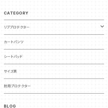
CATEGORY
リブプロテクター
インドア・レンタルカート用
カートパンツ
レーシングカート用
シートパッド
CARCON
CIK–FIA公認
サイズ表
CARBON LEVLAR
OUTLET❗️
肘用プロテクター
STANDARD
BLOG