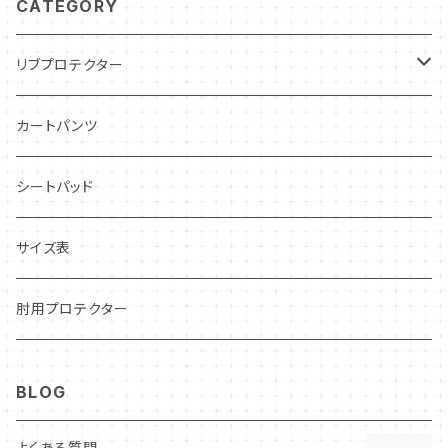
CATEGORY
リブプロテクター
インドア・レンタルカート用
カートパンツ
レーシングカート用
シートパッド
CARCON
CIK–FIA公認
サイズ表
CARBON LEVLAR
OUTLET❗️
肘用プロテクター
STANDARD
BLOG
LADY
よくある質問